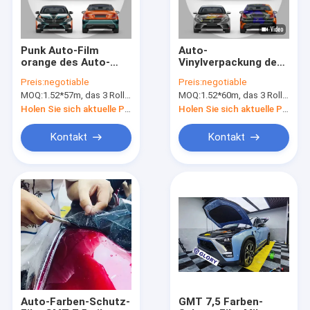
Punk Auto-Film
Auto-
orange des Auto-
Vinylverpackung des
Verpackungs-
KAWS×Fashions-
Preis:
negotiable
Preis:
negotiable
Vinylfilm-Schwarz-im
Wellen-Auto-
MOQ:
1.52*57m, das 3 Rollen 1.52*19m bedeutet
MOQ:
1.52*60m, das 3 Rollen 1.52*20m bedeutet
weißen
Verpackungs-
übersichtlichen
Vinylfilm-160g Iron
Holen Sie sich aktuelle Preis
Holen Sie sich aktuelle Preis
Designs
Man volle
Kontakt
Kontakt
Haus
Produkte
Über uns
Auto-Farben-Schutz-
GMT 7,5 Farben-