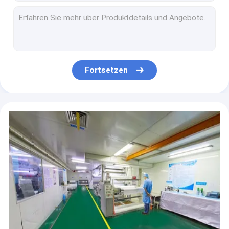
Bedruckbare Steigung GMT Vinylin rotes und schwarzes Digital-Druck-Auto-Verpackungs-Vinylpolymerischem PVC-Ersatz zu MPI 1105
Defekte Glas- Stärke der PVC-Vinyl-Digital-Druck-Auto-Verpackungs-85mic 105mic
Bedruckbare Steigung GMT Vinylpurpurrotes und schwarzes Digital-Verpackungs-Vinylim kundenspezifischen Auto-Verpackungs-Film-Ersatz zu MPI 1105
Bedruckbares Vinyl Gredient GMT in Tiffany-Grün und schwarzer Digital-Verpackungs-Vinylauto-Verpackungsfolie-Ersatz zu MPI 1105
AllTrack-Rennwagen-Digital-Farblistete ändernder Auto-Verpackung entfernbarer SGS auf
Fortsetzen
Matte Metal Black Pvc Vinyl-Film, PET 160g Zwischenlagen-Vinylverpackungs-Rolle für Auto
Purpurrotes Druck-Auto-Verpackungs-Film-Farbändern der Starfish-105mic Digital
Tarnen Sie Jean Large Rolls Of Vinyl-Verpackung für Rennwagen 60micron 80micron
Film des Pan Gu Digital Print Car-Verpackungs-polymerischer glatter Rennwagen-160g
Digital-Druck-Auto-Verpackungs-Vinylübersichtliches design kundengebundener Ersatz GMT bedruckbares Vinylerdzu MPI 1105