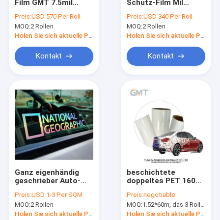
Film GMT 7.5mil
Schutz-Film Mil
Fabrik-Ausflug
Luxus-1.52*15m
klassischer
Preis:
USD 570 Per Roll
Preis:
USD 340 Per Roll
Janpanese TPU
entfernbarer Kleber-
MOQ:
2 Rollen
MOQ:
2 Rollen
TPU, ISO SGS-
Qualitätskontrolle
Fahrzeugkarosserie-
Holen Sie sich aktuelle Preis
Holen Sie sich aktuelle Preis
Verpackungs-Film
Treten Sie mit uns in Verbindung
Kontakt
Kontakt
Nachrichten
Fordern Sie ein Zitat
Digital-Druck-Film
Digital-Farbändernde Auto-Verpackung
Ganz eigenhändig
beschichtete
geschrieber Auto-
doppeltes PET 160g
Kundenspezifisches Auto-Verpackungs-Vinyl
Dekorations-
Blasen-freier
Preis:
USD 1-3 Per SQM
Preis:
negotiable
Aufkleber,
Entwurfs-Karnevals-
TPU-Auto-Farben-Schutz-Film
MOQ:
2 Rollen
MOQ:
1.52*60m, das 3 Rollen 1.52*20m bedeutet
Farbschillernde
Automobilverpackungs-
Vinylrolle Laser-120g
Material, Fahrzeug-
Holen Sie sich aktuelle Preis
Holen Sie sich aktuelle Preis