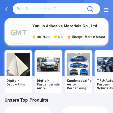
YunLin Adhesive Materials Co., Ltd
30
5.0
Überprüfter Lieferant
YEARS
Digital-
Digital-
Kundenspezifisches
TPU-Auto
Druck-Film
Farbändernde
Auto-
Farben-
Auto-
Verpackungs-
Schutz-F
Verpackung
Vinyl
Unsere Top-Produkte