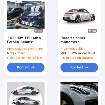
1.52*15m TPU Auto-
Rosa zeichnet
Farben-Schutz-
monomere
Filmstreifen,
Automobilvinylverpackun
Preis:
USD 380-500 Per Roll
Preis:
negotiable
selbstbewegender
Rolls ISO SGS-
MOQ:
2 Rollen
MOQ:
1.52*60m, das 3 Rollen 1.52*20m bedeutet
schützender Film
Zustimmung
SGS
Holen Sie sich aktuelle Preis
Holen Sie sich aktuelle Preis
Kontakt
Kontakt