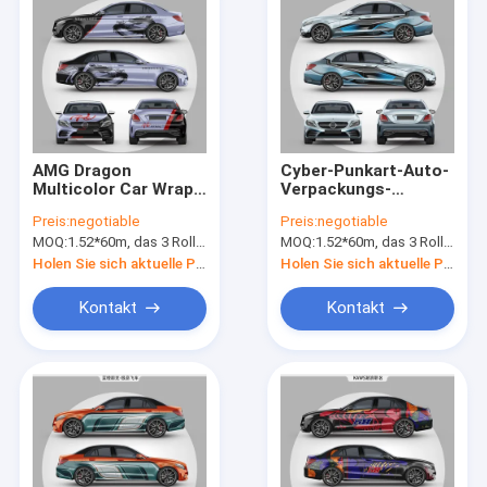
AMG Dragon
Cyber-Punkart-Auto-
Multicolor Car Wrap,
Verpackungs-
50micron Mercedes
Vinylfilm Digital
Preis:
negotiable
Preis:
negotiable
Car Wrap
glatter DruckMatte
MOQ:
1.52*60m, das 3 Rollen 1.52*20m bedeutet
MOQ:
1.52*60m, das 3 Rollen 1.52*20m bedeutet
Surface
Holen Sie sich aktuelle Preis
Holen Sie sich aktuelle Preis
Kontakt
Kontakt