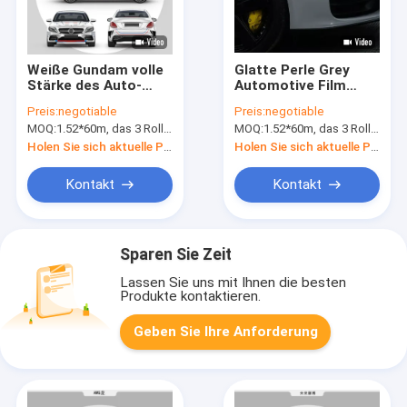
Weiße Gundam volle
Glatte Perle Grey
Stärke des Auto-
Automotive Film
Verpackungs-
Wrap für irgendein
Preis:
negotiable
Preis:
negotiable
Rollen80micron
Auto-Modell
MOQ:
1.52*60m, das 3 Rollen 1.52*20m bedeutet
MOQ:
1.52*60m, das 3 Rollen 1.52*20m bedeutet
50micron
Holen Sie sich aktuelle Preis
Holen Sie sich aktuelle Preis
Kontakt
Kontakt
Sparen Sie Zeit
Lassen Sie uns mit Ihnen die besten
Produkte kontaktieren.
Geben Sie Ihre Anforderung