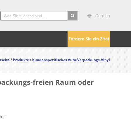
German
search
Fordern Sie ein Zitat
tseite
/
Produkte
/
Kundenspezifisches Auto-Verpackungs-Vinyl
packungs-freien Raum oder
hina