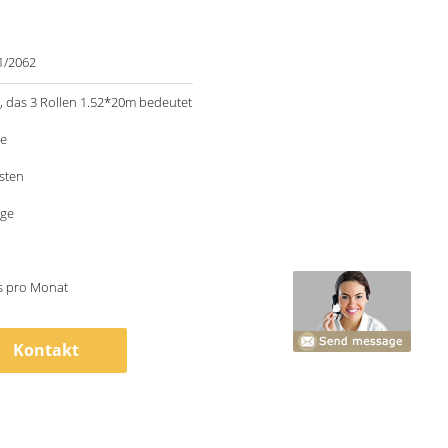
1/2062
 das 3 Rollen 1.52*20m bedeutet
le
sten
age
s pro Monat
Kontakt