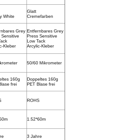
Glatt
y White
Cremefarben
rnbares Grey
Entfernbares Grey
 Sensitive
Press Sensitive
Tack
Low Tack
ic-Kleber
Arcylic-Kleber
krometer
50/60 Mikrometer
ltes 160g
Doppeltes 160g
lase frei
PET Blase frei
S
ROHS
*60m
1.52*60m
re
3 Jahre