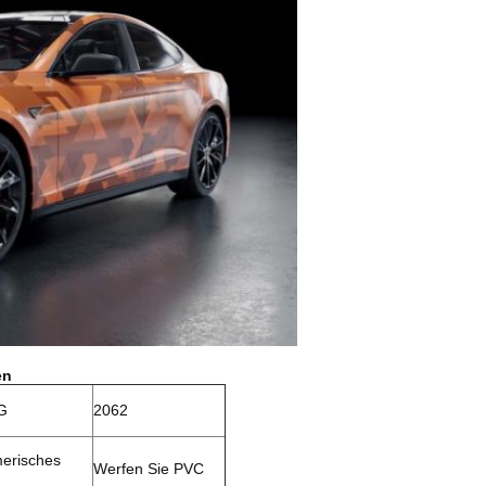
en
G
2062
erisches
Werfen Sie PVC