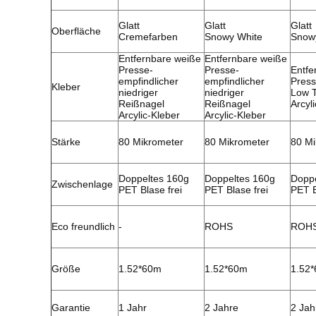
Glatt
Glatt
Glatt
Oberfläche
Cremefarben
Snowy White
Snow
Entfernbare weiße
Entfernbare weiße
Presse-
Presse-
Entfe
empfindlicher
empfindlicher
Press
Kleber
niedriger
niedriger
Low 
Reißnagel
Reißnagel
Arcyl
Arcylic-Kleber
Arcylic-Kleber
Stärke
80 Mikrometer
80 Mikrometer
80 Mi
Doppeltes 160g
Doppeltes 160g
Doppe
Zwischenlage
PET Blase frei
PET Blase frei
PET B
Eco freundlich
-
ROHS
ROH
Größe
1.52*60m
1.52*60m
1.52
Garantie
1 Jahr
2 Jahre
2 Jah