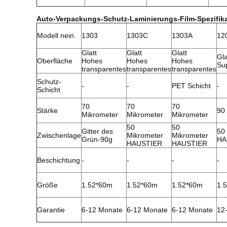
Auto-Verpackungs-Schutz-Laminierungs-Film-Spezifik
Modell nein.
1303
1303C
1303A
12
Glatt
Glatt
Glatt
Gla
Oberfläche
Hohes
Hohes
Hohes
Su
transparentes
transparentes
transparentes
Schutz-
-
-
PET Schicht
-
Schicht
70
70
70
Stärke
90
Mikrometer
Mikrometer
Mikrometer
50
50
Gitter des
50
Zwischenlage
Mikrometer
Mikrometer
Grün-90g
HA
HAUSTIER
HAUSTIER
Beschichtung
-
-
-
-
Größe
1.52*60m
1.52*60m
1.52*60m
1.
Garantie
6-12 Monate
6-12 Monate
6-12 Monate
12