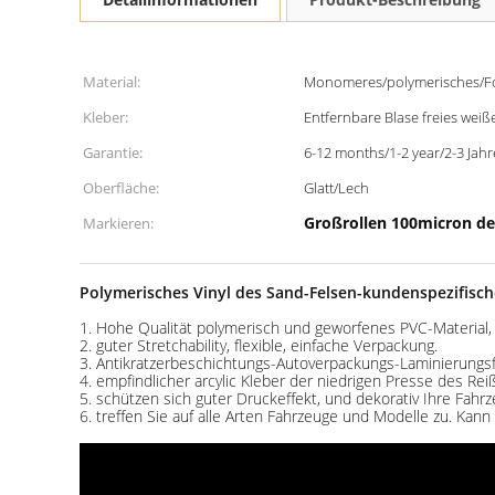
Material:
Monomeres/polymerisches/F
Kleber:
Entfernbare Blase freies weiß
Garantie:
6-12 months/1-2 year/2-3 Jahr
Oberfläche:
Glatt/Lech
Großrollen 100micron de
Markieren:
Polymerisches Vinyl des Sand-Felsen-kundenspezifisc
1. Hohe Qualität polymerisch und geworfenes PVC-Material, 
2. guter Stretchability, flexible, einfache Verpackung.
3. Antikratzerbeschichtungs-Autoverpackungs-Laminierungsfil
4. empfindlicher arcylic Kleber der niedrigen Presse des Rei
5. schützen sich guter Druckeffekt, und dekorativ Ihre Fahr
6. treffen Sie auf alle Arten Fahrzeuge und Modelle zu. Kan