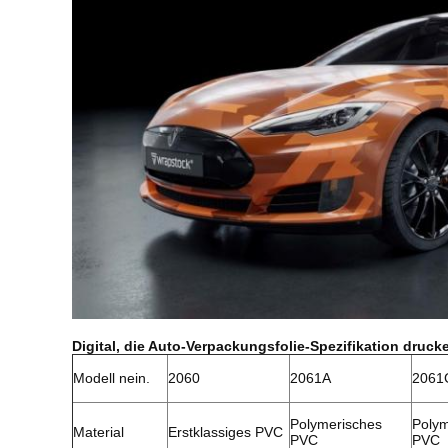
Digital, die Auto-Verpackungsfolie-Spezifikation druck
Modell nein.
2060
2061A
2061
Polymerisches
Polym
Material
Erstklassiges PVC
PVC
PVC