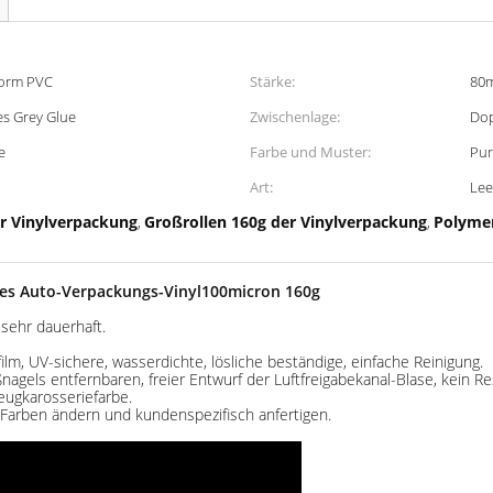
orm PVC
Stärke:
80m
es Grey Glue
Zwischenlage:
Dop
e
Farbe und Muster:
Pur
Art:
Lee
r Vinylverpackung
Großrollen 160g der Vinylverpackung
Polymer
,
,
hes Auto-Verpackungs-Vinyl100micron 160g
sehr dauerhaft.
m, UV-sichere, wasserdichte, lösliche beständige, einfache Reinigung.
ßnagels entfernbaren, freier Entwurf der Luftfreigabekanal-Blase, kein R
zeugkarosseriefarbe.
n Farben ändern und kundenspezifisch anfertigen.