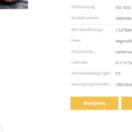
Zertifizierung:
ISO, SGS
Modellnummer:
2060/206
Min Bestellmenge:
1.52*60m,
Preis:
Negotiab
Verpackung
Harter Ka
Informationen:
Lieferzeit:
In 7-15 T
Zahlungsbedingungen:
T/T
Versorgungsmaterial-
1000 Roll
Fähigkeit:
Bestpreis