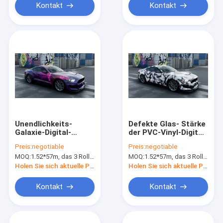
MPI 1105
Kontakt
Kontakt
Unendlichkeits-
Defekte Glas- Stärke
Galaxie-Digital-
der PVC-Vinyl-Digital-
Druck-Auto-
Druck-Auto-
Preis:
negotiable
Preis:
negotiable
Verpackung SGS-
Verpackungs-85mic
MOQ:
1.52*57m, das 3 Rollen 1.52*19m bedeutet
MOQ:
1.52*57m, das 3 Rollen 1.52*19m bedeutet
Luft-Freigabe-
105mic
Vinylmaterial
Holen Sie sich aktuelle Preis
Holen Sie sich aktuelle Preis
Kontakt
Kontakt