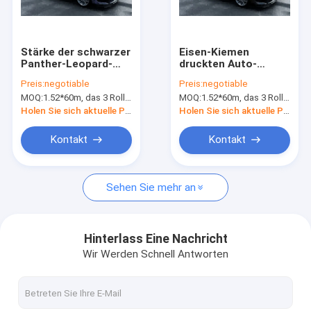
Fabrik-Ausflug
Qualitätskontrolle
Stärke der schwarzer
Eisen-Kiemen
Panther-Leopard-
druckten Auto-
Treten Sie mit uns in Verbindung
Tierdruck-
Verpackungs-
Preis:
negotiable
Preis:
negotiable
Vinylverpackungs-
Vinylrolle,
MOQ:
1.52*60m, das 3 Rollen 1.52*20m bedeutet
MOQ:
1.52*60m, das 3 Rollen 1.52*20m bedeutet
80mic 50mic
entfernbare Fluss-
Nachrichten
Verpackung der
Holen Sie sich aktuelle Preis
Holen Sie sich aktuelle Preis
Farbe160g
Fordern Sie ein Zitat
Kontakt
Kontakt
Sehen Sie mehr an
Digital-Druck-Film
Digital-Farbändernde Auto-Verpackung
Hinterlass Eine Nachricht
Wir Werden Schnell Antworten
Kundenspezifisches Auto-Verpackungs-Vinyl
TPU-Auto-Farben-Schutz-Film