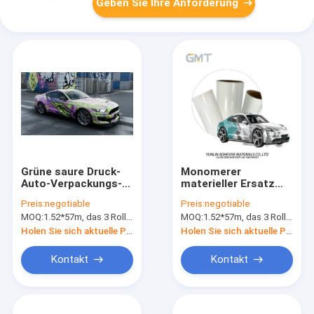
Geben Sie Ihre Anforderung
Grüne saure Druck-
Monomerer
Auto-Verpackungs-
materieller Ersatz
Vinylrollendoppeltes
bedruckbares
Preis:
negotiable
Preis:
negotiable
PET Zwischenlage
Vinylmehrfarbenpolygon-
MOQ:
1.52*57m, das 3 Rollen 1.52*19m bedeutet
MOQ:
1.52*57m, das 3 Rollen 1.52*19m bedeutet
60m PVCs Digital
bunter Autumn
Pattern Print Car
Holen Sie sich aktuelle Preis
Holen Sie sich aktuelle Preis
Wraps zu MPI 1105
Kontakt
Kontakt