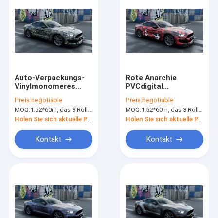
Auto-Verpackungs-
Rote Anarchie
Vinylmonomeres
PVCdigital
polymerisches PVC-
Druckauto-
Preis:
negotiable
Preis:
negotiable
Material Baum-
Vinylverpackungs-
MOQ:
1.52*60m, das 3 Rollen 1.52*20m bedeutet
MOQ:
1.52*60m, das 3 Rollen 1.52*20m bedeutet
Entwurfs-Digital
Film doppelte PET
kundenspezifisches
Zwischenlage
Holen Sie sich aktuelle Preis
Holen Sie sich aktuelle Preis
Kontakt
Kontakt
Haus
Produkte
Über uns