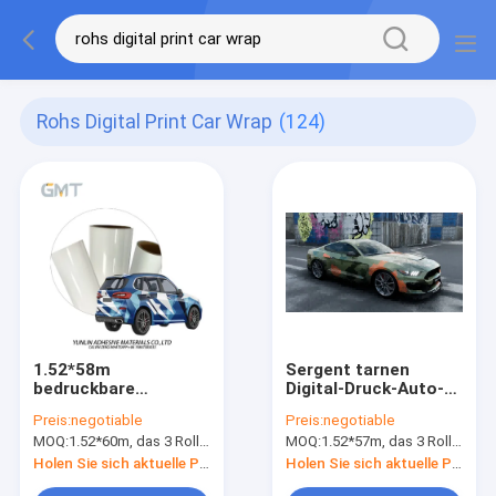
Rohs Digital Print Car Wrap
(124)
1.52*58m
Sergent tarnen
bedruckbare
Digital-Druck-Auto-
Vinyldreiecke im
Verpackungs-Vinyl
Preis:
negotiable
Preis:
negotiable
blauen und weißen
60" die freie Größen-
MOQ:
1.52*60m, das 3 Rollen 1.52*20m bedeutet
MOQ:
1.52*57m, das 3 Rollen 1.52*19m bedeutet
Muster-Digital-Druck-
Blase
Auto-Verpackungs-
Holen Sie sich aktuelle Preis
Holen Sie sich aktuelle Preis
Vinylrollenersatz zu