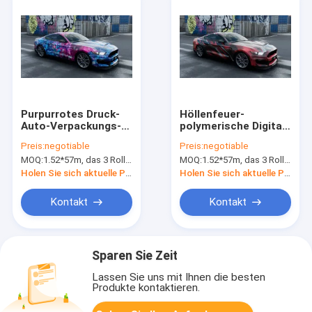
Purpurrotes Druck-
Höllenfeuer-
Auto-Verpackungs-
polymerische Digital-
Film-Farbändern der
Druck-Auto-
Preis:
negotiable
Preis:
negotiable
Starfish-105mic
Verpackungs-
MOQ:
1.52*57m, das 3 Rollen 1.52*19m bedeutet
MOQ:
1.52*57m, das 3 Rollen 1.52*19m bedeutet
Digital
Vinylluftblase frei
Holen Sie sich aktuelle Preis
Holen Sie sich aktuelle Preis
Kontakt
Kontakt
Sparen Sie Zeit
Lassen Sie uns mit Ihnen die besten
Produkte kontaktieren.