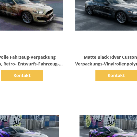
Zeige Details
Zeige Details
volle Fahrzeug-Verpackung
Matte Black River Custo
s, Retro- Entwurfs-Fahrzeug-
Verpackungs-Vinylrollenpoly
Verpackung Rolls
Material
Kontakt
Kontakt