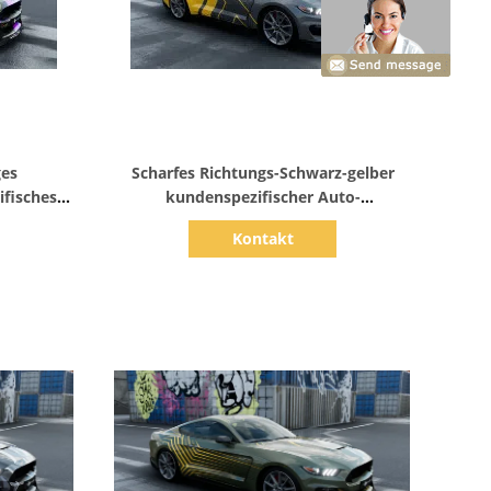
Zeige Details
ges
Scharfes Richtungs-Schwarz-gelber
fisches
kundenspezifischer Auto-
odernes
Verpackungs-Vinyl-Digital-Druck
Kontakt
gemasert