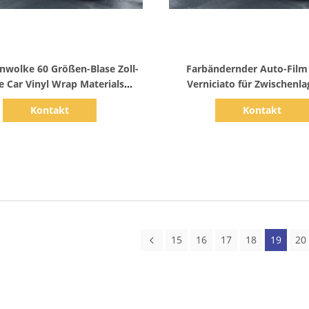
Zeige Details
Zeige Details
wolke 60 Größen-Blase Zoll-
Farbändernder Auto-Film
e Car Vinyl Wrap Materials
Verniciato für Zwischenla
1.52*60m frei
Rennwagen-160g
Kontakt
Kontakt
15
16
17
18
19
20