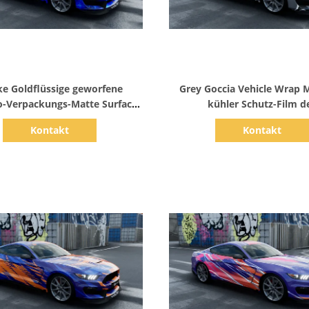
Zeige Details
Zeige Details
ke Goldflüssige geworfene
Grey Goccia Vehicle Wrap M
o-Verpackungs-Matte Surfaces
kühler Schutz-Film d
80micron 50micron
Fahrzeugkarosserie-80
Kontakt
Kontakt