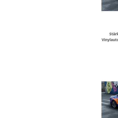
Stär
Vinylaut