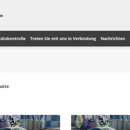
als
tätskontrolle
Treten Sie mit uns in Verbindung
Nachrichten
dukte