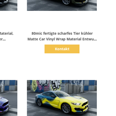
Zeige Details
aterial,
80mic fertigte scharfes Tier kühler
er
Matte Car Vinyl Wrap Material Entwurf
mic
besonders an
Kontakt