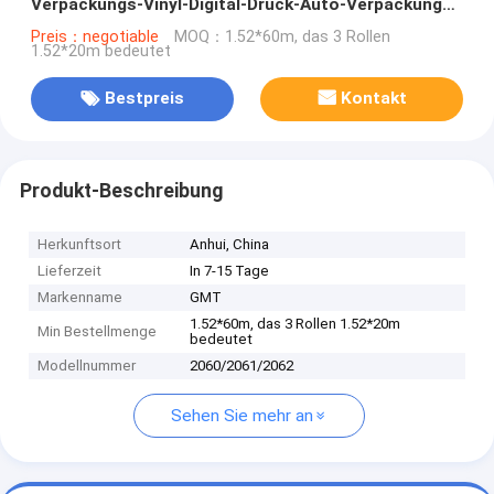
Verpackungs-Vinyl-Digital-Druck-Auto-Verpackungs-
DIY
Preis：negotiable
MOQ：1.52*60m, das 3 Rollen
1.52*20m bedeutet
Bestpreis
Kontakt
Produkt-Beschreibung
Herkunftsort
Anhui, China
Lieferzeit
In 7-15 Tage
Markenname
GMT
1.52*60m, das 3 Rollen 1.52*20m
Min Bestellmenge
bedeutet
Modellnummer
2060/2061/2062
Sehen Sie mehr an