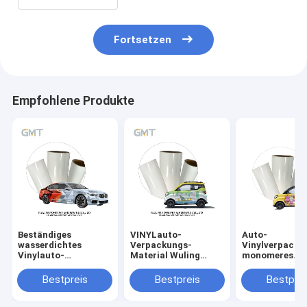
Fortsetzen
Empfohlene Produkte
Beständiges
VINYLauto-
Auto-
wasserdichtes
Verpackungs-
Vinylverpacku
Vinylauto-
Material Wuling
monomeres
Verpackungs-
Automobilpolymerisches
Doppeltes 160
Rollenuvvinylbeschichtete
doppeltes PET 160g
überzogenes
Bestpreis
Bestpreis
Bestprei
monomeres
überzogene
Zwischenlage
Doppeltes 160g PET
Zwischenlage
der Eiscreme-I
bedruckbares