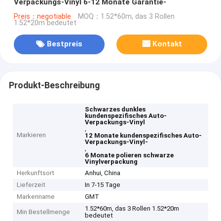
Verpackungs-Vinyl 6-12 Monate Garantie-
Preis：negotiable
MOQ：1.52*60m, das 3 Rollen
1.52*20m bedeutet
Bestpreis
Kontakt
Produkt-Beschreibung
Schwarzes dunkles
kundenspezifisches Auto-
Verpackungs-Vinyl
,
Markieren
12 Monate kundenspezifisches Auto-
Verpackungs-Vinyl-
,
6 Monate polieren schwarze
Vinylverpackung
Herkunftsort
Anhui, China
Lieferzeit
In 7-15 Tage
Markenname
GMT
1.52*60m, das 3 Rollen 1.52*20m
Min Bestellmenge
bedeutet