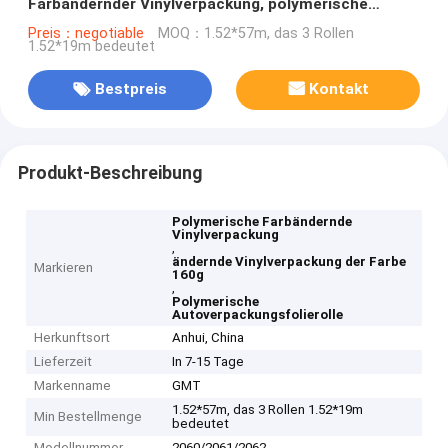
Farbändernder Vinylverpackung, polymerische
Verpackungsfolie-Rolle des Auto-160g
Preis：negotiable
MOQ：1.52*57m, das 3 Rollen
1.52*19m bedeutet
Bestpreis
Kontakt
Produkt-Beschreibung
Polymerische Farbändernde
Vinylverpackung
,
ändernde Vinylverpackung der Farbe
Markieren
160g
,
Polymerische
Autoverpackungsfolierolle
Herkunftsort
Anhui, China
Lieferzeit
In 7-15 Tage
Markenname
GMT
1.52*57m, das 3 Rollen 1.52*19m
Min Bestellmenge
bedeutet
Modellnummer
2060/2061/2062