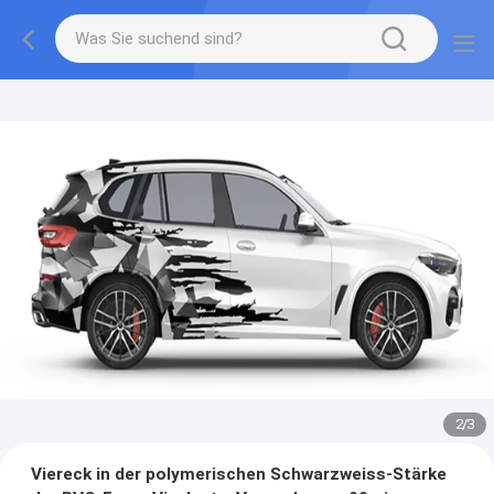
2
/
3
Viereck in der polymerischen Schwarzweiss-Stärke