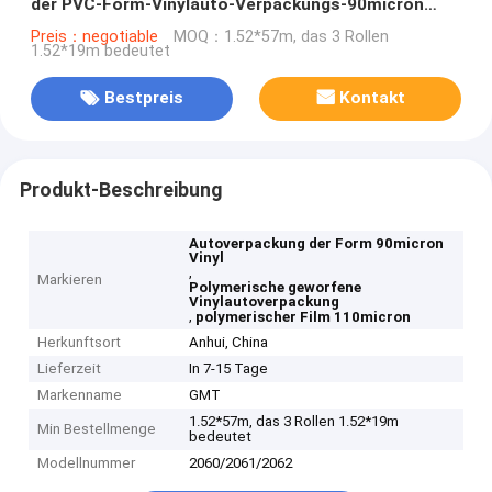
der PVC-Form-Vinylauto-Verpackungs-90micron
110micron
Preis：negotiable
MOQ：1.52*57m, das 3 Rollen
1.52*19m bedeutet
Bestpreis
Kontakt
Produkt-Beschreibung
Autoverpackung der Form 90micron
Vinyl
,
Markieren
Polymerische geworfene
Vinylautoverpackung
,
polymerischer Film 110micron
Herkunftsort
Anhui, China
Lieferzeit
In 7-15 Tage
Markenname
GMT
1.52*57m, das 3 Rollen 1.52*19m
Min Bestellmenge
bedeutet
Modellnummer
2060/2061/2062