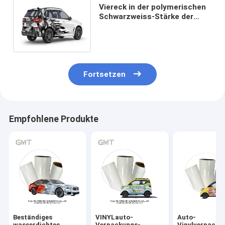
Viereck in der polymerischen
Schwarzweiss-Stärke der
PVC-Form-Vinylauto-
Verpackungs-90micron
110micron
Fortsetzen
Empfohlene Produkte
Beständiges
VINYLauto-
Auto-
wasserdichtes
Verpackungs-
Vinylverpacku