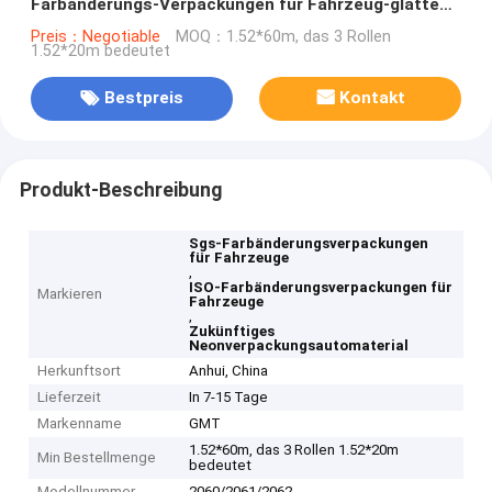
Farbänderungs-Verpackungen für Fahrzeug-glatte
Matte Surface ISO SGS-Zustimmung
Preis：Negotiable
MOQ：1.52*60m, das 3 Rollen
1.52*20m bedeutet
Bestpreis
Kontakt
Produkt-Beschreibung
Sgs-Farbänderungsverpackungen
für Fahrzeuge
,
ISO-Farbänderungsverpackungen für
Markieren
Fahrzeuge
,
Zukünftiges
Neonverpackungsautomaterial
Herkunftsort
Anhui, China
Lieferzeit
In 7-15 Tage
Markenname
GMT
1.52*60m, das 3 Rollen 1.52*20m
Min Bestellmenge
bedeutet
Modellnummer
2060/2061/2062