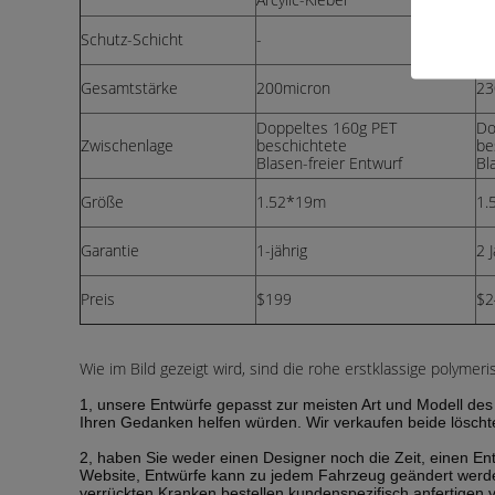
Schutz-Schicht
-
PE
Gesamtstärke
200micron
23
Doppeltes 160g PET
Do
Zwischenlage
beschichtete
be
Blasen-freier Entwurf
Bl
Größe
1.52*19m
1.
Garantie
1-jährig
2 
Preis
$199
$2
Wie im Bild gezeigt wird, sind die rohe erstklassige polymeri
1, unsere Entwürfe gepasst zur meisten Art und Modell des 
Ihren Gedanken helfen würden. Wir verkaufen beide löschte
2, haben Sie weder einen Designer noch die Zeit, einen En
Website, Entwürfe kann zu jedem Fahrzeug geändert werden.
verrückten Kranken bestellen kundenspezifisch anfertigen 