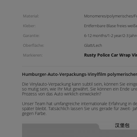
Material:
Monomeres/polymerisches/F
Kleber:
Entfernbare Blase freies weiß
Garantie:
6-12 months/1-2 year/2-3 Jahr
Oberfläche:
Glatt/Lech
Rusty Police Car Wrap Vi
Markieren:
Humburger-Auto-Verpackungs-Vinylfilm polymerischer
Die Vinylauto-Verpackung kann subtil sein, können Sie ei
so mutig sein, wie Ihr Mut gewährt. Sie können ein Ende und
Prozess von das Auto wirklich einwickeln?
Unser Team hat umfangreiche internationale Erfahrung in der
später bleibt. Tatsächlich lassen Sie uns gerade für zweit- J
gegen Farbe.