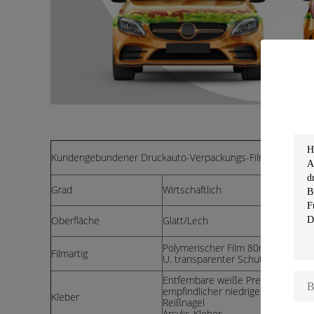
Kundengebundener Druckauto-Verpackungs-Film
Grad
Wirtschaftlich
Kl
Oberfläche
Glatt/Lech
Gl
Po
Polymerischer Film 80micron
Filmartig
U.
U. transparenter Schutz-Film
Fi
Entfernbare
weiße
Presse-
En
empfindlicher niedriger
em
Kleber
Reißnagel
Re
Arcylic-Kleber
Ar