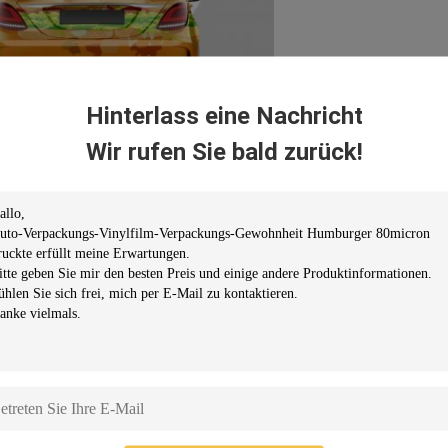
Hinterlass eine Nachricht
Wir rufen Sie bald zurück!
assiker
Luxus
att/Lech
Glatt
lymerischer Film 80micron
Werfen Sie Film 50micron
 hoher transparenter Schutz-
U. optischer Schutz-Film
lm
tfernbare
weiße
Presse-
Entfernbare
graue
Presse-
pfindlicher niedriger
empfindlicher niedriger
ißnagel
Reißnagel
cylic-Kleber
Arcylic-Kleber