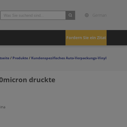
German
search
Fordern Sie ein Zitat
tseite
/
Produkte
/
Kundenspezifisches Auto-Verpackungs-Vinyl
0micron druckte
hina