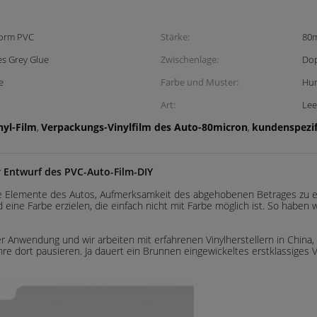
orm PVC
Stärke:
80m
es Grey Glue
Zwischenlage:
Dop
e
Farbe und Muster:
Hum
Art:
Lee
nyl-Film
Verpackungs-Vinylfilm des Auto-80micron
kundenspezif
,
,
 Entwurf des PVC-Auto-Film-DIY
nige Elemente des Autos, Aufmerksamkeit des abgehobenen Betrages zu
 eine Farbe erzielen, die einfach nicht mit Farbe möglich ist. So habe
 Anwendung und wir arbeiten mit erfahrenen Vinylherstellern in China, 
ahre dort pausieren. Ja dauert ein Brunnen eingewickeltes erstklassiges V