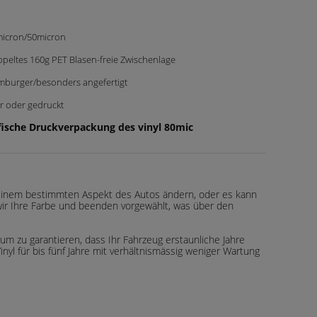
icron/50micron
peltes 160g PET Blasen-freie Zwischenlage
burger/besonders angefertigt
r oder gedruckt
ische Druckverpackung des vinyl 80mic
 einem bestimmten Aspekt des Autos ändern, oder es kann
n wir Ihre Farbe und beenden vorgewählt, was über den
um zu garantieren, dass Ihr Fahrzeug erstaunliche Jahre
inyl für bis fünf Jahre mit verhältnismässig weniger Wartung