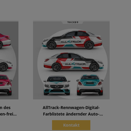
Zeige Details
in des
AllTrack-Rennwagen-Digital-
en-freien
Farblistete ändernder Auto-
gs-des
Verpackung entfernbarer SGS auf
Kontakt