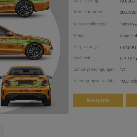
Zertifizierung:
ISO, SGS
Modellnummer:
2060/206
Min Bestellmenge:
1.52*60m,
Preis:
Negotiab
Verpackung
Harter Ka
Informationen:
Lieferzeit:
In 7-15 T
Zahlungsbedingungen:
T/T
Versorgungsmaterial-
1000 Roll
Fähigkeit:
Bestpreis