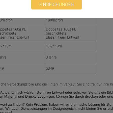
EINREICHUNGEN
T 30micron Schicht
PET 30micron Schicht
0micron
180micron
ppeltes 160g PET
Doppeltes 160g PET
schichtete
beschichtete
asen-freier Entwurf
Blasen-freier Entwurf
52*19m
1.52*19m
Jahre
3 Jahre
49
$349
sche Verpackungsfolie und die Tinten im Verkauf. Sie sind frei, für Ihre
Autos. Einfach wählen Sie Ihren Entwurf oder schicken Sie uns ein Bil
n Material und Druckerzeugnisse, können Sie durch drucken oder uns b
twurf zu finden? Kein Problem, haben wir eine einfache Lösung für Si
 Wir auch Dienstleistungen im Designbereich, nicht bieten Sie erreic
von uns!