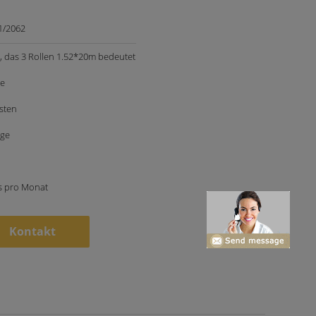
1/2062
 das 3 Rollen 1.52*20m bedeutet
le
sten
age
s pro Monat
Kontakt