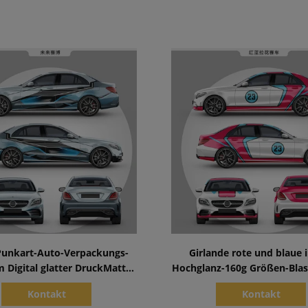
Zeige Details
Zeige Details
Punkart-Auto-Verpackungs-
Girlande rote und blaue 
m Digital glatter DruckMatte
Hochglanz-160g Größen-Blas
Surface
dem Vinyl Vinylverpackun
Kontakt
Kontakt
Rollen1.52*20m