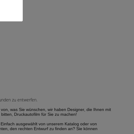
 Kunden zu entwerfen.
d von, was Sie wünschen, wir haben Designer, die Ihnen mit
itten, Druckautofilm für Sie zu machen!
e. Einfach ausgewählt von unserem Katalog oder von
hten, den rechten Entwurf zu finden an? Sie können