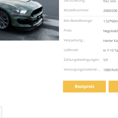
Zertifizierung:
ISO, SGS
Modellnummer:
2060/206
Min Bestellmenge:
1.52*60m,
Preis:
Negotiab
Verpackung
Harter Ka
Informationen:
Lieferzeit:
In 7-15 T
Zahlungsbedingungen:
T/T
Versorgungsmaterial-
1000 Roll
Fähigkeit:
Bestpreis