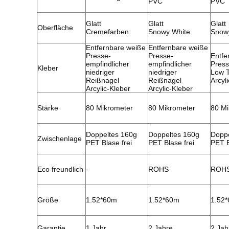
PVC
PVC
Glatt
Glatt
Glatt
Oberfläche
Cremefarben
Snowy White
Snow
Entfernbare weiße
Entfernbare weiße
Presse-
Presse-
Entfe
empfindlicher
empfindlicher
Press
Kleber
niedriger
niedriger
Low 
Reißnagel
Reißnagel
Arcyl
Arcylic-Kleber
Arcylic-Kleber
Stärke
80 Mikrometer
80 Mikrometer
80 Mi
Doppeltes 160g
Doppeltes 160g
Doppe
Zwischenlage
PET Blase frei
PET Blase frei
PET B
Eco freundlich
-
ROHS
ROH
Größe
1.52*60m
1.52*60m
1.52
Garantie
1 Jahr
2 Jahre
2 Jah