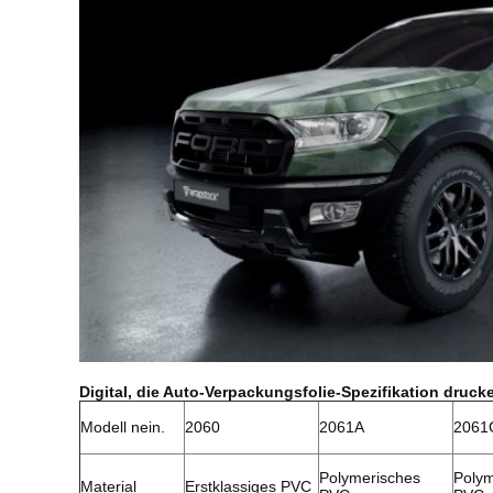
Digital, die Auto-Verpackungsfolie-Spezifikation druck
Modell nein.
2060
2061A
2061
Polymerisches
Polym
Material
Erstklassiges PVC