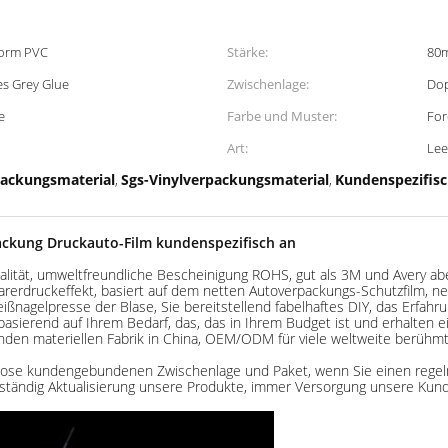
orm PVC
Stärke:
80m
es Grey Glue
Zwischenlage:
Dop
e
Farbe und Muster:
For
Art:
Lee
packungsmaterial
Sgs-Vinylverpackungsmaterial
Kundenspezifis
,
,
packung Druckauto-Film kundenspezifisch an
lität, umweltfreundliche Bescheinigung ROHS, gut als 3M und Avery aber
larerdruckeffekt, basiert auf dem netten Autoverpackungs-Schutzfilm, n
nagelpresse der Blase, Sie bereitstellend fabelhaftes DIY, das Erfahru
sierend auf Ihrem Bedarf, das, das in Ihrem Budget ist und erhalten ei
benden materiellen Fabrik in China, OEM/ODM für viele weltweite berühm
 Dose kundengebundenen Zwischenlage und Paket, wenn Sie einen regel
 ständig Aktualisierung unsere Produkte, immer Versorgung unsere Kun