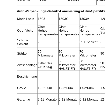
Auto-Verpackungs-Schutz-Laminierungs-Film-Spezifik
Modell nein.
1303
1303C
1303A
12
Glatt
Glatt
Glatt
Gla
Oberfläche
Hohes
Hohes
Hohes
Su
transparentes
transparentes
transparentes
Schutz-
-
-
PET Schicht
-
Schicht
70
70
70
Stärke
90
Mikrometer
Mikrometer
Mikrometer
50
50
Gitter des
50
Zwischenlage
Mikrometer
Mikrometer
Grün-90g
HA
HAUSTIER
HAUSTIER
Beschichtung
-
-
-
-
Größe
1.52*60m
1.52*60m
1.52*60m
1.
Garantie
6-12 Monate
6-12 Monate
6-12 Monate
12