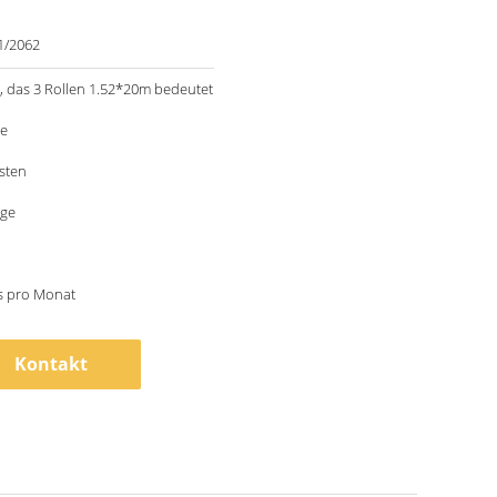
1/2062
 das 3 Rollen 1.52*20m bedeutet
le
sten
age
s pro Monat
Kontakt