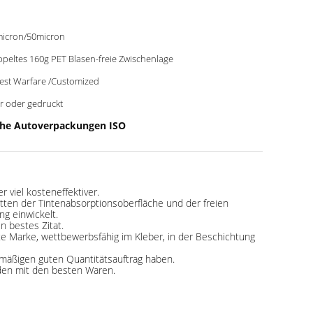
icron/50micron
peltes 160g PET Blasen-freie Zwischenlage
est Warfare /Customized
r oder gedruckt
che Autoverpackungen ISO
 viel kosteneffektiver.
etten der Tintenabsorptionsoberfläche und der freien
ng einwickelt.
n bestes Zitat.
te Marke, wettbewerbsfähig im Kleber, in der Beschichtung
mäßigen guten Quantitätsauftrag haben.
den mit den besten Waren.