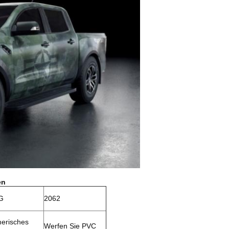
en
G
2062
erisches
Werfen Sie PVC