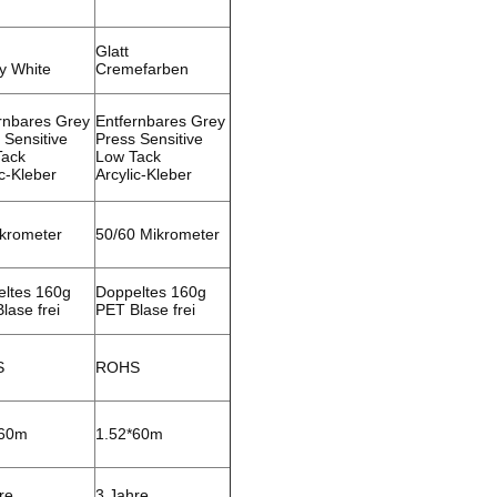
Glatt
y White
Cremefarben
rnbares Grey
Entfernbares Grey
 Sensitive
Press Sensitive
Tack
Low Tack
ic-Kleber
Arcylic-Kleber
krometer
50/60 Mikrometer
ltes 160g
Doppeltes 160g
lase frei
PET Blase frei
S
ROHS
*60m
1.52*60m
re
3 Jahre