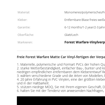
Material:
Monomeres/polymerisches/F
Kleber:
Entfernbare Blase freies weiß
Garantie:
6-12 months/1-2 year/2-3 Jahr
Oberfläche:
Glatt/Lech
Forest Warfare-Vinylver
Markieren:
Freie Forest Warfare Matte Car Vinyl-fertigen der Ver
1. Materielle, polymerische und Formart PVCs der hohen Qua
2. starke Wetterbeständigkeit, einfacher Bau-, bunter und k
niedrigen empfindlichen entfernbaren dem Kleberentwurf Reiß
3. wählen verschiedene Grade und die Arten von Modellen, ba
4. 20 Jahre Erfahrung in PVC-Vinylen, eine der größten kle
und in der Haltbarkeit.
5. stützen niedrige MOQ, Sie mit Ihrem eigenen Geschäft,
6. halten Sie mit der Tendenz von anwesenden Nachfragen,