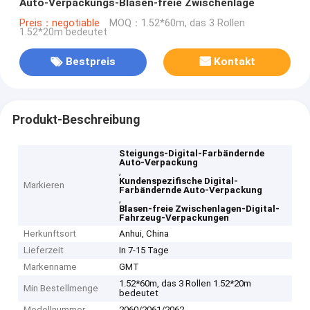
Auto-Verpackungs-Blasen-freie Zwischenlage
Preis：negotiable
MOQ：1.52*60m, das 3 Rollen
1.52*20m bedeutet
Bestpreis
Kontakt
Produkt-Beschreibung
Steigungs-Digital-Farbändernde
Auto-Verpackung
,
Kundenspezifische Digital-
Markieren
Farbändernde Auto-Verpackung
,
Blasen-freie Zwischenlagen-Digital-
Fahrzeug-Verpackungen
Herkunftsort
Anhui, China
Lieferzeit
In 7-15 Tage
Markenname
GMT
1.52*60m, das 3 Rollen 1.52*20m
Min Bestellmenge
bedeutet
Modellnummer
2060/2061/2062