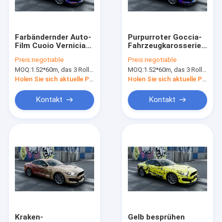
Fabrik-Ausflug
Qualitätskontrolle
Farbändernder Auto-
Purpurroter Goccia-
Film Cuoio Verniciato
Fahrzeugkarosserie-
Treten Sie mit uns in Verbindung
für Zwischenlage des
Verpackungs-Film,
Preis:
negotiable
Preis:
negotiable
Rennwagen-160g
polymerisches
MOQ:
1.52*60m, das 3 Rollen 1.52*20m bedeutet
MOQ:
1.52*60m, das 3 Rollen 1.52*20m bedeutet
Selbstverpackungs-
Nachrichten
Vinyl
Holen Sie sich aktuelle Preis
Holen Sie sich aktuelle Preis
Fordern Sie ein Zitat
Kontakt
Kontakt
Digital-Druck-Film
Digital-Farbändernde Auto-Verpackung
Kundenspezifisches Auto-Verpackungs-Vinyl
TPU-Auto-Farben-Schutz-Film
Kraken-
Gelb besprühen