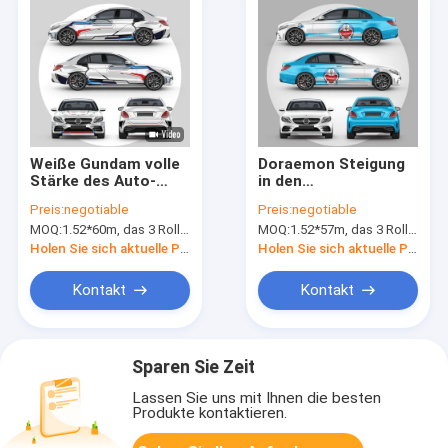
Weiße Gundam volle
Doraemon Steigung
Stärke des Auto-
in den
Verpackungs-
kundenspezifischen
Preis:
negotiable
Preis:
negotiable
Rollen80micron
Auto-Verpackungen,
MOQ:
1.52*60m, das 3 Rollen 1.52*20m bedeutet
MOQ:
1.52*57m, das 3 Rollen 1.52*19m bedeutet
50micron
Fahrzeug-
Verpackungs-
Holen Sie sich aktuelle Preis
Holen Sie sich aktuelle Preis
Material-
Beschaffenheit 160g
Kontakt
Kontakt
Brown frei
Sparen Sie Zeit
Lassen Sie uns mit Ihnen die besten
Produkte kontaktieren.