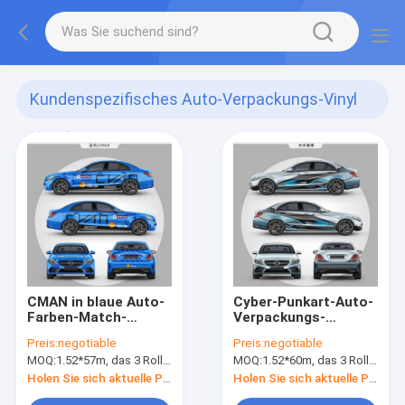
Kundenspezifisches Auto-Verpackungs-Vinyl
(263)
CMAN in blaue Auto-
Cyber-Punkart-Auto-
Farben-Match-
Verpackungs-
Vinylverpackung
Vinylfilm Digital
Preis:
negotiable
Preis:
negotiable
polymerischer
glatter DruckMatte
MOQ:
1.52*57m, das 3 Rollen 1.52*19m bedeutet
MOQ:
1.52*60m, das 3 Rollen 1.52*20m bedeutet
materieller
Surface
Selbstheilung PVCs
Holen Sie sich aktuelle Preis
Holen Sie sich aktuelle Preis