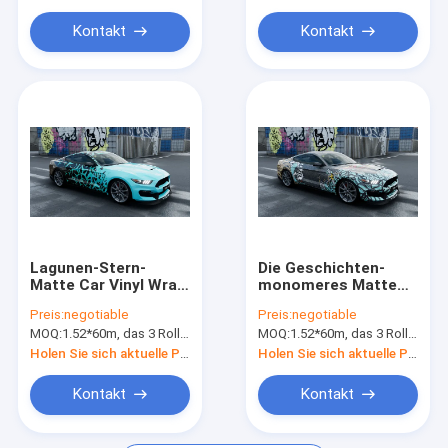
Rolls
Kontakt
Kontakt
Lagunen-Stern-
Die Geschichten-
Matte Car Vinyl Wrap
monomeres Matte
Digital-Schriftfarbe-
Car Vinyl Wraps DIY
Preis:
negotiable
Preis:
negotiable
ändernder Auto-Film
der Seeleute Muster
MOQ:
1.52*60m, das 3 Rollen 1.52*20m bedeutet
MOQ:
1.52*60m, das 3 Rollen 1.52*20m bedeutet
Holen Sie sich aktuelle Preis
Holen Sie sich aktuelle Preis
Kontakt
Kontakt