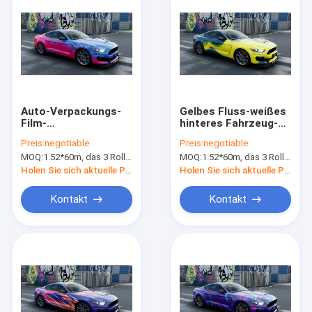
Auto-Verpackungs-
Gelbes Fluss-weißes
Film-
hinteres Fahrzeug-
kundenspezifischer
Verpackungs-
Preis:
negotiable
Preis:
negotiable
Druck der Rosa-
Vinylrollenentfernbarer
MOQ:
1.52*60m, das 3 Rollen 1.52*20m bedeutet
MOQ:
1.52*60m, das 3 Rollen 1.52*20m bedeutet
blauer spritzender
Kleber
polymerische
Holen Sie sich aktuelle Preis
Holen Sie sich aktuelle Preis
Farbe160g ändernder
Kontakt
Kontakt
Haus
Produkte
Über uns