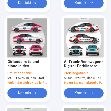
Kontakt
Kontakt
Girlande rote und
AllTrack-Rennwagen-
blaue in des
Digital-Farblistete
Hochglanz-160g
ändernder Auto-
Preis:
negotiable
Preis:
negotiable
Größen-Blasen-
Verpackung
MOQ:
1.52*60m, das 3 Rollen 1.52*20m bedeutet
MOQ:
1.52*57m, das 3 Rollen 1.52*19m bedeutet
freien dem Vinyl
entfernbarer SGS auf
Vinylverpackungs-
Holen Sie sich aktuelle Preis
Holen Sie sich aktuelle Preis
des Rollen1.52*20m
Kontakt
Kontakt