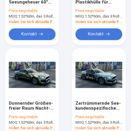
Seeungeheuer 60"
Plastikhülle für
Auto-Vinylaufkleber
Matte Car Vinyl Wrap
Autos 1.52*20m 60"
Preis:
negotiable
Preis:
negotiable
White-Kleber PVC-
volle Auto-
MOQ:
Laminierungs-Filmstreifen
1.52*60m, das 3 Rollen 1.52*20m bedeutet
MOQ:
1.52*60m, das 3 Rollen 1.52*20m bedeutet
Vinylrolle
Verpackung
Holen Sie sich aktuelle Preis
Holen Sie sich aktuelle Preis
Kontakt
Kontakt
Donnernder Größen-
Zertrümmernde See-
freier Raum Nacht-
kundenspezifische
Matte Car Vinyl
Auto-
Preis:
negotiable
Preis:
negotiable
Wraps 1.52*20m oder
Vinylverpackung,
MOQ:
1.52*60m, das 3 Rollen 1.52*20m bedeutet
MOQ:
1.52*60m, das 3 Rollen 1.52*20m bedeutet
gedruckt
polymerischer Matte
Removable Vinyl
Holen Sie sich aktuelle Preis
Holen Sie sich aktuelle Preis