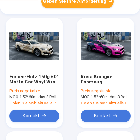
Geben Sie Ihre Anforderung
Eichen-Holz 160g 60"
Rosa Königin-
Matte Car Vinyl Wrap
Fahrzeug-
Digital-Druck-Blase
Verpackungs-
Preis:
negotiable
Preis:
negotiable
frei
Material, Matte
MOQ:
1.52*60m, das 3 Rollen 1.52*20m bedeutet
MOQ:
1.52*60m, das 3 Rollen 1.52*20m bedeutet
Polymeric Protective
Vinyl Wrap
Holen Sie sich aktuelle Preis
Holen Sie sich aktuelle Preis
Kontakt
Kontakt